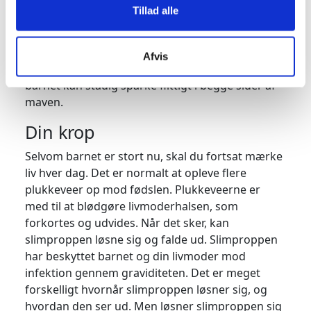
Lungerne er også færdigudviklet og der
Tillad alle
produceres nu en stigende mængde kortison,
som skal gøre lungerne klar til det første
åndedræt. Selvom barnet har hovedet nedad,
Afvis
kan det stadig rotere om sin egen akse, hvorfor
barnet kan stadig sparke flittigt i begge sider af
maven.
Din krop
Selvom barnet er stort nu, skal du fortsat mærke
liv hver dag. Det er normalt at opleve flere
plukkeveer op mod fødslen. Plukkeveerne er
med til at blødgøre livmoderhalsen, som
forkortes og udvides. Når det sker, kan
slimproppen løsne sig og falde ud. Slimproppen
har beskyttet barnet og din livmoder mod
infektion gennem graviditeten. Det er meget
forskelligt hvornår slimproppen løsner sig, og
hvordan den ser ud. Men løsner slimproppen sig