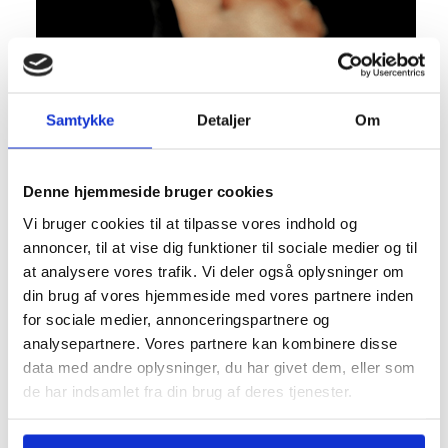
Samtykke
Detaljer
Om
Denne hjemmeside bruger cookies
Vi bruger cookies til at tilpasse vores indhold og
annoncer, til at vise dig funktioner til sociale medier og til
at analysere vores trafik. Vi deler også oplysninger om
din brug af vores hjemmeside med vores partnere inden
for sociale medier, annonceringspartnere og
Barnets udvikling
analysepartnere. Vores partnere kan kombinere disse
data med andre oplysninger, du har givet dem, eller som
Barnet kan nu tage op mod 30 gram på om
de har indsamlet fra din brug af deres tjenester.
dagen. Fostervandet fornys ca. for hver 4. time.
Barnet ligger i ca. 0,5- 1,5 liter fostervand.