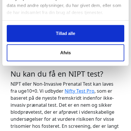
Din krop
data med andre oplysninger, du har givet dem, eller som
Har du haft kvalme og været ramt af massiv
de har indsamlet fra din brug af deres tjenester.
træthed, så oplever du sandsynligvis, at det er
ved at aftage.
Du har måske haft næseblod, eller måske
Tillad alle
begynder dit tandkød at bløde, når du børster
tænder. Det skyldes din forøgede blodmængde i
Afvis
din krop og hormonernes påvirkning af
slimhinderne.
Nu kan du få en NIPT test?
NIPT eller Non-Invasive Prenatal Test kan laves
fra uge10+0. Vi udbyder
Nifty Test Pro
, som er
baseret på de nyeste fremskridt indenfor ikke-
invasiv prænatal test. Det er en nem og sikker
blodprøvetest, der er afprøvet i videnskabelige
undersøgelser for at vurdere risikoen for visse
trisomier hos fosteret. En screening, der er langt