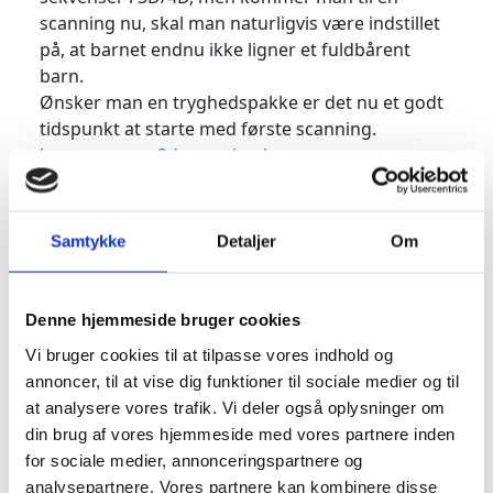
scanning nu, skal man naturligvis være indstillet
på, at barnet endnu ikke ligner et fuldbårent
barn.
Ønsker man en tryghedspakke er det nu et godt
tidspunkt at starte med første scanning.
Læs mere om 2d scanning her
Læs mere om 3d scanning her
Barnets udvikling
Samtykke
Detaljer
Om
Fingerneglene og håret er begyndt at komme
frem. Barnet kan åbne munden og kan nu ligge
og sutte, synke og gabe. Livmoderen når nu op
Denne hjemmeside bruger cookies
over kønsbenet. Den tynde cellehinde, der
Vi bruger cookies til at tilpasse vores indhold og
omgiver barnet, begynder at omdannes til over-
annoncer, til at vise dig funktioner til sociale medier og til
og underhud. Hjertet pumper blod til de indre
at analysere vores trafik. Vi deler også oplysninger om
organer og til navlesnoren, der overfører blodet
din brug af vores hjemmeside med vores partnere inden
til moderkagen.
for sociale medier, annonceringspartnere og
analysepartnere. Vores partnere kan kombinere disse