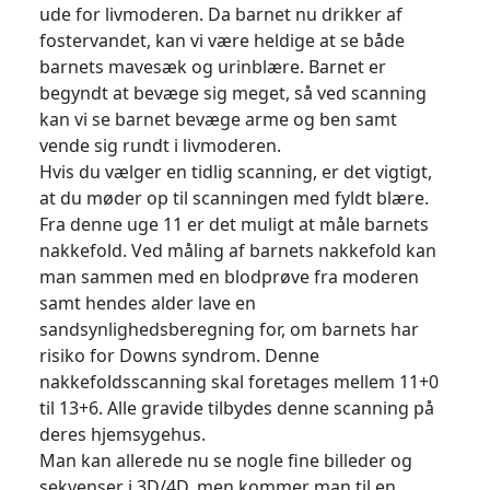
ude for livmoderen. Da barnet nu drikker af
fostervandet, kan vi være heldige at se både
barnets mavesæk og urinblære. Barnet er
begyndt at bevæge sig meget, så ved scanning
kan vi se barnet bevæge arme og ben samt
vende sig rundt i livmoderen.
Hvis du vælger en tidlig scanning, er det vigtigt,
at du møder op til scanningen med fyldt blære.
Fra denne uge 11 er det muligt at måle barnets
nakkefold. Ved måling af barnets nakkefold kan
man sammen med en blodprøve fra moderen
samt hendes alder lave en
sandsynlighedsberegning for, om barnets har
risiko for Downs syndrom. Denne
nakkefoldsscanning skal foretages mellem 11+0
til 13+6. Alle gravide tilbydes denne scanning på
deres hjemsygehus.
Man kan allerede nu se nogle fine billeder og
sekvenser i 3D/4D, men kommer man til en