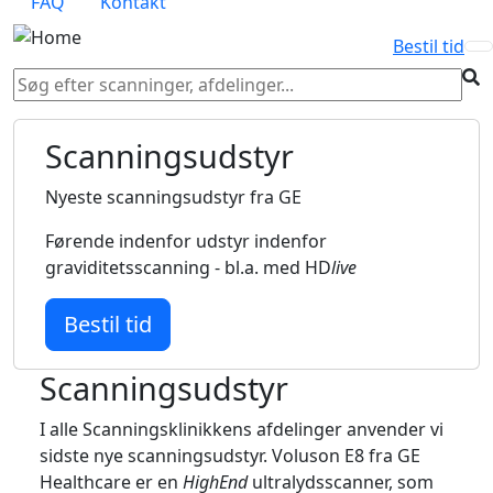
FAQ
Kontakt
Bestil tid
Scanningsudstyr
Nyeste scanningsudstyr fra GE
Førende indenfor udstyr indenfor
graviditetsscanning - bl.a. med HD
live
Bestil tid
Scanningsudstyr
I alle Scanningsklinikkens afdelinger anvender vi
sidste nye scanningsudstyr. Voluson E8 fra GE
Healthcare er en
HighEnd
ultralydsscanner, som