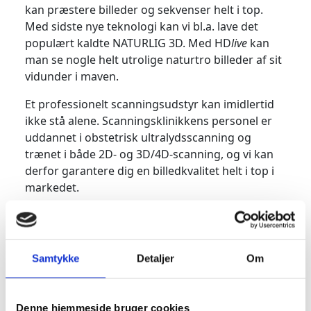
kan præstere billeder og sekvenser helt i top.
Med sidste nye teknologi kan vi bl.a. lave det
populært kaldte NATURLIG 3D. Med HD
live
kan
man se nogle helt utrolige naturtro billeder af sit
vidunder i maven.
Et professionelt scanningsudstyr kan imidlertid
ikke stå alene. Scanningsklinikkens personel er
uddannet i obstetrisk ultralydsscanning og
trænet i både 2D- og 3D/4D-scanning, og vi kan
derfor garantere dig en billedkvalitet helt i top i
markedet.
Under scanningen er det muligt for den gravide
samt pårørende at følge scanningen på en
fjernsynsskærm, som er placeret i en behagelig
Samtykke
Detaljer
Om
højde for enden af briksen. Ved alle scanninger
printes billeder samt at billeder og korte
sekvenser gemmes til download på vores server.
Denne hjemmeside bruger cookies