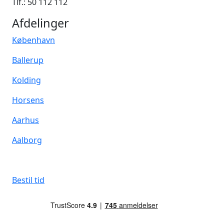
Tlf.: 50 112 112
Afdelinger
København
Ballerup
Kolding
Horsens
Aarhus
Aalborg
Bestil tid