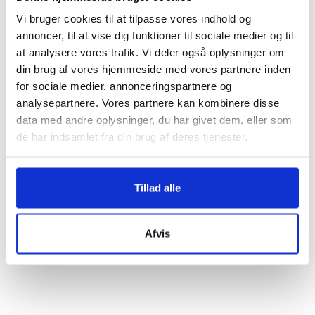
Ud over billeder og korte sekvenser, bliver hele
Vi bruger cookies til at tilpasse vores indhold og
scanningen med speak ved nogle
annoncer, til at vise dig funktioner til sociale medier og til
scanningsydelser gemt på vores server, som kan
at analysere vores trafik. Vi deler også oplysninger om
downloades.
din brug af vores hjemmeside med vores partnere inden
for sociale medier, annonceringspartnere og
analysepartnere. Vores partnere kan kombinere disse
data med andre oplysninger, du har givet dem, eller som
de har indsamlet fra din brug af deres tjenester.
Tillad alle
Afvis