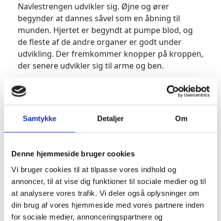
Navlestrengen udvikler sig. Øjne og ører
begynder at dannes såvel som en åbning til
munden. Hjertet er begyndt at pumpe blod, og
de fleste af de andre organer er godt under
udvikling. Der fremkommer knopper på kroppen,
der senere udvikler sig til arme og ben.
Det første hjerteslag!
I uge 6 begynder hjertet at slå. Det er svært at
forstå, at noget så småt kan have et hjerte, der
Samtykke
Detaljer
Om
slår helt selv og med en puls på 100-160. Det vil i
nogle tilfælde være muligt at se et hjerteblink ved
en ultralydsscanning. Hos Scanningsklinikken
Denne hjemmeside bruger cookies
anbefaler vi, at du lige venter en uge, så du er
efter 6+0 og i 7. uge.
Vi bruger cookies til at tilpasse vores indhold og
annoncer, til at vise dig funktioner til sociale medier og til
Din krop
at analysere vores trafik. Vi deler også oplysninger om
din brug af vores hjemmeside med vores partnere inden
Denne uge har en tendens til at byde på kvalme.
for sociale medier, annonceringspartnere og
Morgenkvalme kan være en konstant følgesvend