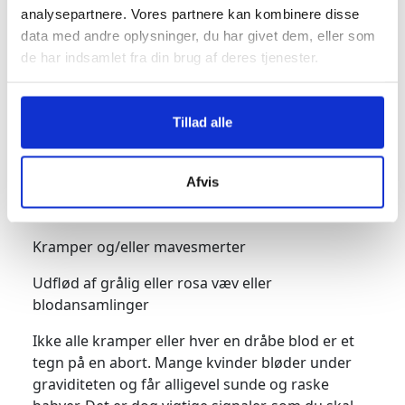
analysepartnere. Vores partnere kan kombinere disse
når som helst på dagen. Du kan have trang til
data med andre oplysninger, du har givet dem, eller som
visse fødevarer, mens selve tanken om andre
de har indsamlet fra din brug af deres tjenester.
fødevarer kan forårsage kvalme og opkast.
Tegn på abort
Tillad alle
Mange gravide bekymrer sig om risikoen for at
abortere. Hvis du har nogen af disse symptomer,
skal du kontakte din læge:
Afvis
Blødning
Kramper og/eller mavesmerter
Udflød af grålig eller rosa væv eller
blodansamlinger
Ikke alle kramper eller hver en dråbe blod er et
tegn på en abort. Mange kvinder bløder under
graviditeten og får alligevel sunde og raske