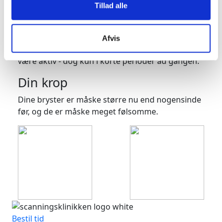
korte og med svømmehud imellem. Barnets
Tillad alle
hjerte har nu sin endelige form. urinveje og
kønsorganer er dannet, men man kan endnu
ikke se barnets køn ved ultralydsscanning. Der er
Afvis
allerede nu aktivitet i livmoderen. Dit barn kan
være aktiv - dog kun i korte perioder ad gangen.
Din krop
Dine bryster er måske større nu end nogensinde
før, og de er måske meget følsomme.
Bestil tid