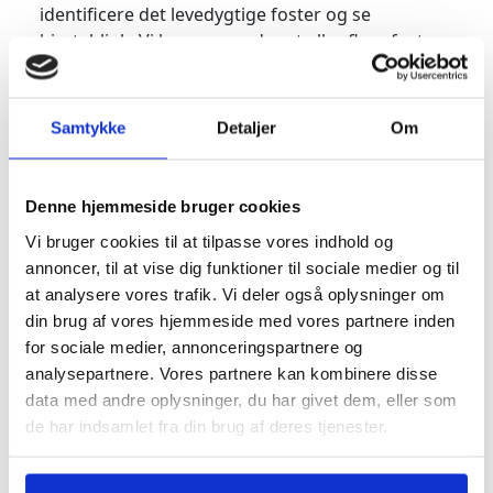
identificere det levedygtige foster og se
hjerteblink. Vi kan se, om der et eller flere fostre,
og om fosteret er placeret inde eller ude for
livmoderen.
Mange gravide ængstes i denne tidlige periode
Samtykke
Detaljer
Om
og en tidlig scanning kan være med til at skabe
tryghed.
Læs mere om
2d scanning >
Denne hjemmeside bruger cookies
Vi bruger cookies til at tilpasse vores indhold og
annoncer, til at vise dig funktioner til sociale medier og til
Barnets udvikling
at analysere vores trafik. Vi deler også oplysninger om
din brug af vores hjemmeside med vores partnere inden
Brusk og knogler begynder at dannes. Den
for sociale medier, annonceringspartnere og
grundlæggende struktur i øjet er godt undervejs,
analysepartnere. Vores partnere kan kombinere disse
og tungen begynder at udvikle sig. Tarmene
data med andre oplysninger, du har givet dem, eller som
begynder at bevæge sig ud af navlestrengen og
de har indsamlet fra din brug af deres tjenester.
ind i bughulen som kroppen vokser og gør plads.
Fingre og tommelfinger er dukket op, men er